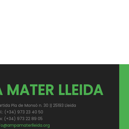
 MATER LLEIDA
rtida Pla de Monsó n. 30 || 25193 Lleida
l.: (+34) 973 23 40 50
x: (+34) 973 22 89 05
fo@ampamaterlleida.org