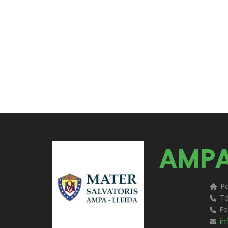
AMPA
Pa
Te
Fa
in