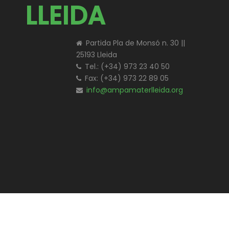
LLEIDA
Partida Pla de Monsó n. 30 ||
25193 Lleida
Tel.: (+34) 973 23 40 50
Fax: (+34) 973 22 89 05
info@ampamaterlleida.org